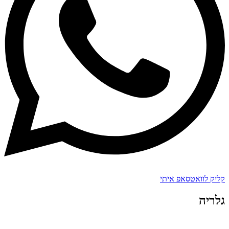
קליק לוואטסאפ איתי
גלריה