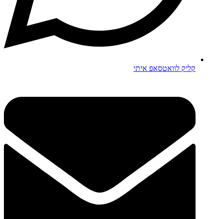
קליק לוואטסאפ איתי