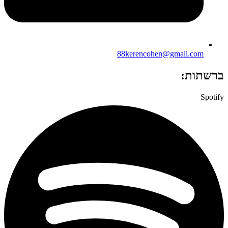
88kerencohen@gmail.com
ברשתות:
Spotify