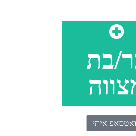
ר/בת
צווה
ואטסאפ איתי