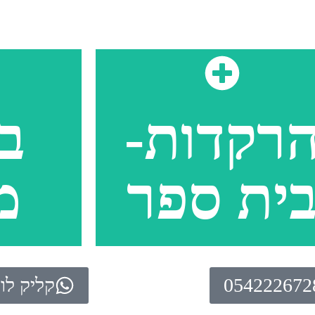
רקדות-
ב
ית ספר
מ
054222672
קליק לו