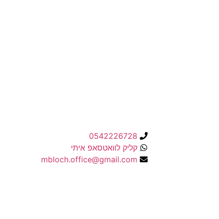
יצירת רגעים מאחדים מרגשים ומחברים. בין
אירוע שבו החת
למידים לבית הספר ובין הצוות להנהלה מוזיקה
מכוונת וי
מגבשת ומאחדת
0542226728
קליק לוואטסאפ איתי
mbloch.office@gmail.com