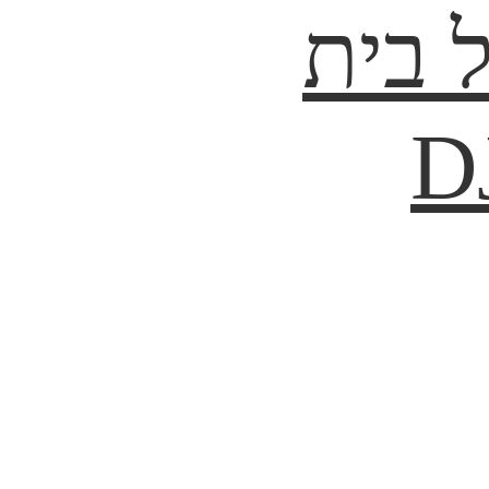
 בית
DJ.i