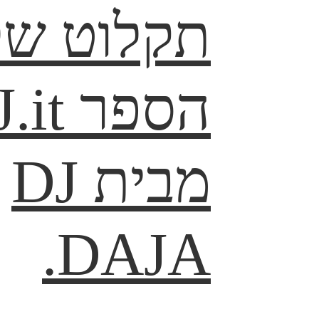
תקלוט של
הספר t
מבית DJ
DAJA.