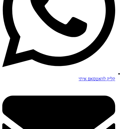
קליק לוואטסאפ איתי