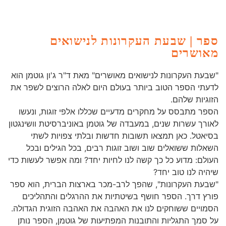
ספר | שבעת העקרונות לנישואים
מאושרים
"שבעת העקרונות לנישואים מאושרים" מאת ד"ר ג'ון גוטמן הוא
לדעתי הספר הטוב ביותר בעולם היום לאלה הרוצים לשפר את
הזוגיות שלהם.
הספר מתבסס על מחקרים מדעיים שכללו אלפי זוגות, ונעשו
לאורך עשרות שנים, במעבדה של גוטמן באוניברסיטת וושינגטון
בסיאטל. כאן תמצאו תשובות חדשות ובלתי צפויות לשתי
השאלות ששואלים שוב ושוב זוגות רבים, בכל הגילים ובכל
העולם: מדוע כל כך קשה לנו לחיות יחד? ומה אפשר לעשות כדי
שיהיה לנו טוב יחד?
"שבעת העקרונות", שהפך לרב-מכר בארצות הברית, הוא ספר
פורץ דרך. הספר חושף בשיטתיות את ההרגלים והתהליכים
הסמויים ששוחקים לנו את האהבה את האהבה הזוגית הגדולה.
על סמך התגליות והתובנות המפתיעות של גוטמן, הספר נותן